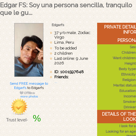
Edgar FS: Soy una persona sencilla, tranquilo
que le gu...
Edgarfs
PRIVATE DETA
INFO
37 y/o male, Zodiac:
Virgo
PERSONA
Lima, Peru
Sex
To be added
Children
2 children
Want children
Last online: 9 June
2026
Height
Body type
ID: 1001597648
Ethnicity
Friends:
Religion
...
Send FREE message to
Marital status
Edgarfs
to Edgarfs
Education
Income
more photos
Smoker
Drinker
DETAILS OF TH
%
LOOK
Trust level-
I look for a
Looking for an age
range