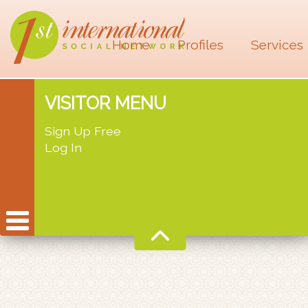
Home
Profiles
Services
VISITOR MENU
Sign Up Free
Log In